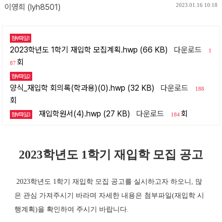
2023.01.16 10:18
이영희 (lyh8501)
첨부파일1
2023학년도 1학기 재입학 모집계획.hwp (66 KB)
다운로드
1
회
87
첨부파일2
양식_재입학 회의록(학과용)(0).hwp (32 KB)
다운로드
188
회
재입학원서(4).hwp (27 KB)
다운로드
회
첨부파일3
184
2023학년도 1학기 재입학 모집 공고
2023
학년도 1
학기 재입학 모집 공고를 실시하고자 하오니
,
많
은 관심 가져주시기 바라며 자세한 내용은 첨부파일
(
재입학 시
행계획
)
을 확인하여 주시기 바랍니다
.