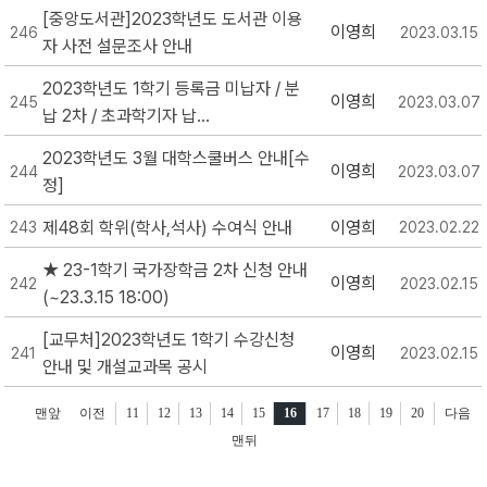
[중앙도서관]2023학년도 도서관 이용
이영희
246
2023.03.15
자 사전 설문조사 안내
2023학년도 1학기 등록금 미납자 / 분
이영희
245
2023.03.07
납 2차 / 초과학기자 납...
2023학년도 3월 대학스쿨버스 안내[수
이영희
244
2023.03.07
정]
제48회 학위(학사,석사) 수여식 안내
이영희
243
2023.02.22
★ 23-1학기 국가장학금 2차 신청 안내
이영희
242
2023.02.15
(~23.3.15 18:00)
[교무처]2023학년도 1학기 수강신청
이영희
241
2023.02.15
안내 및 개설교과목 공시
맨앞
이전
11
12
13
14
15
16
17
18
19
20
다음
맨뒤