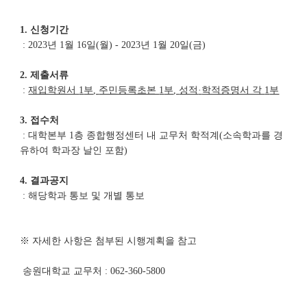
1.
신청기간
:
2023년 1월 16일(
월
) - 2023년 1월 20일(
금
)
2.
제출서류
:
재입학원서
1
부
,
주민등록초본
1
부
,
성적
·
학적증명서 각
1
부
3.
접수처
: 대학본부
1
층 종합행정센터 내 교무처 학적계(소속학과를 경
유하여 학과장 날인 포함)
4.
결과공지
: 해당학과 통보 및 개별 통보
※ 자세한 사항은 첨부된 시행계획을 참고
송원대학교 교무처
: 062-360-5800