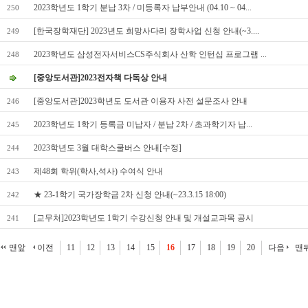
2023학년도 1학기 분납 3차 / 미등록자 납부안내 (04.10 ~ 04...
250
[한국장학재단] 2023년도 희망사다리 장학사업 신청 안내(~3....
249
2023학년도 삼성전자서비스CS주식회사 산학 인턴십 프로그램 ...
248
[중앙도서관]2023전자책 다독상 안내
[중앙도서관]2023학년도 도서관 이용자 사전 설문조사 안내
246
2023학년도 1학기 등록금 미납자 / 분납 2차 / 초과학기자 납...
245
2023학년도 3월 대학스쿨버스 안내[수정]
244
제48회 학위(학사,석사) 수여식 안내
243
★ 23-1학기 국가장학금 2차 신청 안내(~23.3.15 18:00)
242
[교무처]2023학년도 1학기 수강신청 안내 및 개설교과목 공시
241
맨앞
이전
11
12
13
14
15
16
17
18
19
20
다음
맨