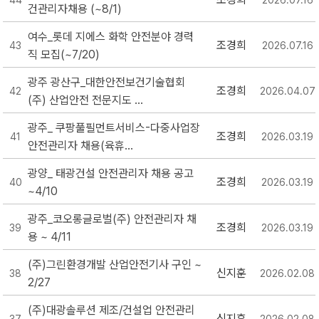
44
2026.07.16
건관리자채용 (~8/1)
여수_롯데 지에스 화학 안전분야 경력
조경희
43
2026.07.16
직 모집(~7/20)
광주 광산구_대한안전보건기술협회
조경희
42
2026.04.07
(주) 산업안전 전문지도 ...
광주_ 쿠팡풀필먼트서비스-다중사업장
조경희
41
2026.03.19
안전관리자 채용(육휴...
광양_ 태광건설 안전관리자 채용 공고
조경희
40
2026.03.19
~4/10
광주_코오롱글로벌(주) 안전관리자 채
조경희
39
2026.03.19
용 ~ 4/11
(주)그린환경개발 산업안전기사 구인 ~
신지훈
38
2026.02.08
2/27
(주)대광솔루션 제조/건설업 안전관리
신지훈