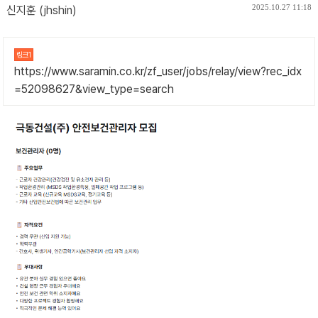
2025.10.27 11:18
신지훈 (jhshin)
링크1
https://www.saramin.co.kr/zf_user/jobs/relay/view?rec_idx
=52098627&view_type=search