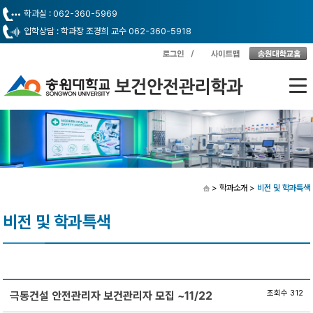
학과실 : 062-360-5969
입학상담 : 학과장 조경희 교수 062-360-5918
> 학과소개
>
비전 및 학과특색
비전 및 학과특색
조회수 312
극동건설 안전관리자 보건관리자 모집 ~11/22