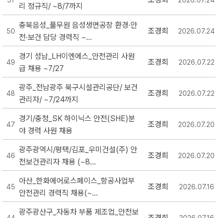
51
2026.07.24
리 정규직/ ~8/7까지
충북음성_풀무원 음성생면공장 환경·안
조경희
50
2026.07.24
전·보건 담당 경력직 ~...
경기 성남_LH이엔에스_안전관리 사원
조경희
49
2026.07.22
급 채용 ~7/27
광주_전남광주 북구시설관리공단/ 보건
조경희
48
2026.07.22
관리자/ ~7/24까지
경기/충청_SK 하이닉스 안전(SHE)분
조경희
47
2026.07.20
야 경력 사원 채용
광주광역시/평택/김포_우미건설(주) 안
조경희
46
2026.07.20
전보건관리자 채용 (~8...
아산_한화에어로스페이스_항공사업부
조경희
45
2026.07.16
안전관리 경력직 채용(~...
광주광산구_자동차 부품 제조업_안전보
조경희