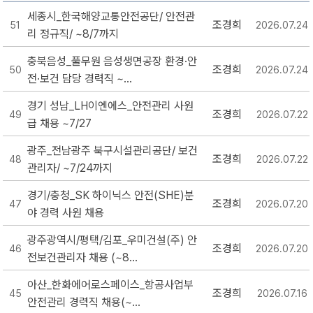
세종시_한국해양교통안전공단/ 안전관
조경희
51
2026.07.24
리 정규직/ ~8/7까지
충북음성_풀무원 음성생면공장 환경·안
조경희
50
2026.07.24
전·보건 담당 경력직 ~...
경기 성남_LH이엔에스_안전관리 사원
조경희
49
2026.07.22
급 채용 ~7/27
광주_전남광주 북구시설관리공단/ 보건
조경희
48
2026.07.22
관리자/ ~7/24까지
경기/충청_SK 하이닉스 안전(SHE)분
조경희
47
2026.07.20
야 경력 사원 채용
광주광역시/평택/김포_우미건설(주) 안
조경희
46
2026.07.20
전보건관리자 채용 (~8...
아산_한화에어로스페이스_항공사업부
조경희
45
2026.07.16
안전관리 경력직 채용(~...