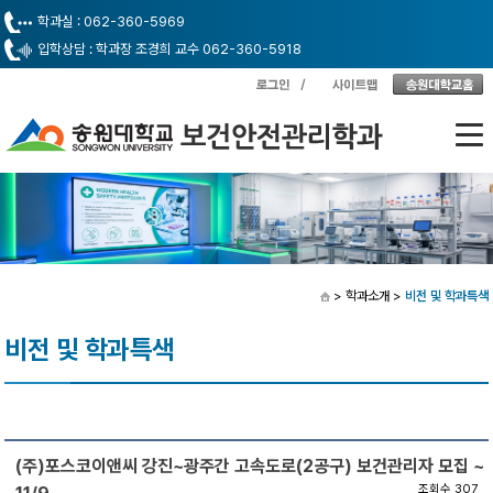
학과실 : 062-360-5969
입학상담 : 학과장 조경희 교수 062-360-5918
> 학과소개
>
비전 및 학과특색
비전 및 학과특색
(주)포스코이앤씨 강진~광주간 고속도로(2공구) 보건관리자 모집 ~
조회수 307