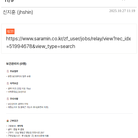
11/9
2025.10.27 11:19
신지훈 (jhshin)
링크1
https://www.saramin.co.kr/zf_user/jobs/relay/view?rec_idx
=51994678&view_type=search