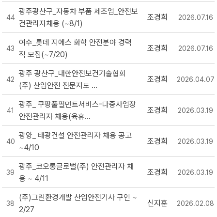
광주광산구_자동차 부품 제조업_안전보
조경희
44
2026.07.16
건관리자채용 (~8/1)
여수_롯데 지에스 화학 안전분야 경력
조경희
43
2026.07.16
직 모집(~7/20)
광주 광산구_대한안전보건기술협회
조경희
42
2026.04.07
(주) 산업안전 전문지도 ...
광주_ 쿠팡풀필먼트서비스-다중사업장
조경희
41
2026.03.19
안전관리자 채용(육휴...
광양_ 태광건설 안전관리자 채용 공고
조경희
40
2026.03.19
~4/10
광주_코오롱글로벌(주) 안전관리자 채
조경희
39
2026.03.19
용 ~ 4/11
(주)그린환경개발 산업안전기사 구인 ~
신지훈
38
2026.02.08
2/27