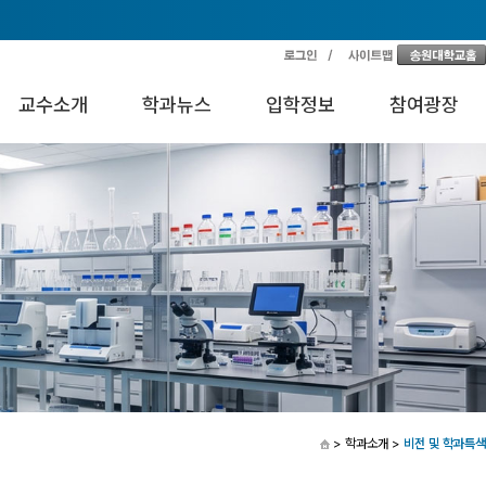
교수소개
학과뉴스
입학정보
참여광장
> 학과소개
>
비전 및 학과특색