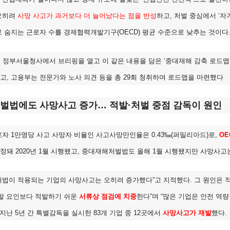
오히려
사망 사고가 과거보다 더 늘어났다는 점을 반성
하고, 처벌 중심에서 ‘자
 숨지는 근로자 수를 경제협력개발기구(OECD) 평균 수준으로 낮추는 것이다
 정부서울청사에서 브리핑을 열고 이 같은 내용을 담은 ‘중대재해 감축 로드맵
, 고용부는 전문가와 노사 의견 등을 총 29회 청취하며 로드맵을 마련했다
법에도 사망사고 증가… 적발·처벌 중점 감독이 원인
자 1만명당 사고 사망자 비율인 사고사망만인율은 0.43‱(퍼밀리아드)로,
OE
돼 2020년 1월 시행됐고, 중대재해처벌법도 올해 1월 시행됐지만 사망사고는
법이 적용되는 기업의 사망사고는 오히려 증가했다”고 지적했다. 그 원인은 적
유발 요인보다 적발하기 쉬운
서류상 점검에 치중
한다”며 “많은 기업은 안전 역
 지난 5년 간 특별감독을 실시한 83개 기업 중 12곳에서
사망사고가 재발
했다.