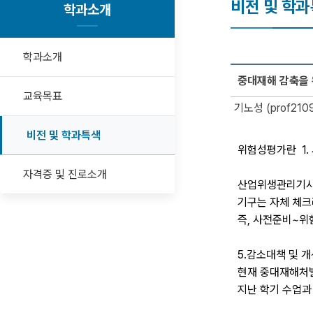
비전 및 학
학과소개
학과소개
중대재해 감축을 위
교육목표
기노성 (prof210
비전 및 학과특색
위험성평가란 1. 
자격증 및 진로소개
산업위생관리기사(
기구는 자체 체크
즉, 사전준비~위
5.감소대책 및 
현재 중대재해처벌
지난 학기 수업과