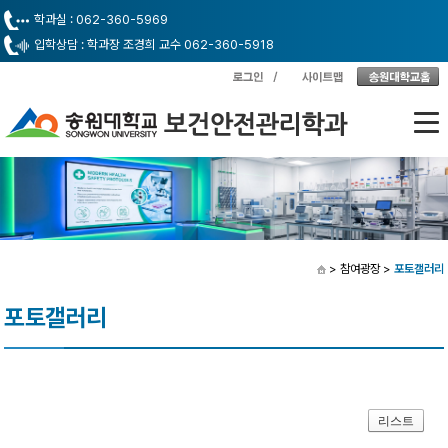
학과실 : 062-360-5969
입학상담 : 학과장 조경희 교수 062-360-5918
> 참여광장
>
포토갤러리
포토갤러리
리스트