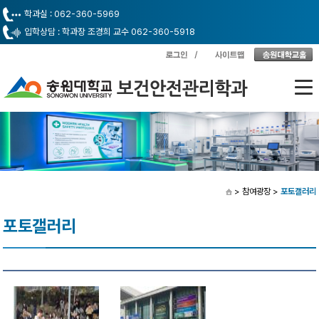
학과실 : 062-360-5969
입학상담 : 학과장 조경희 교수 062-360-5918
> 참여광장
>
포토갤러리
포토갤러리